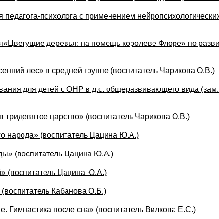
я педагога-психолога с применением нейропсихологических
я«Цветущие деревья: на помощь королеве Флоре» по разви
енний лес» в средней группе (воспитатель Чарикова О.В.)
вания для детей с ОНР в д.с. общеразвивающего вида (за
 тридевятое царство» (воспитатель Чарикова О.В.)
о народа» (воспитатель Цацина Ю.А.)
ды» (воспитатель Цацина Ю.А.)
» (воспитатель Цацина Ю.А.)
 (воспитатель Кабанова О.Б.)
 Гимнастика после сна» (воспитатель Вилкова Е.С.)