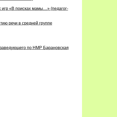
 игр «В поисках мамы…» (педагог-
тию речи в средней группе
м.заведующего по НМР Барановская