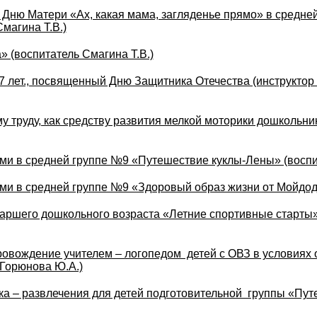
о Дню Матери «Ах, какая мама, загляденье прямо» в средне
магина Т.В.)
 (воспитатель Смагина Т.В.)
7 лет., посвященный Дню Защитника Отечества (инструктор
 труду, как средству развития мелкой моторики дошкольни
ми в средней группе №9 «Путешествие куклы-Лены» (воспи
ми в средней группе №9 «Здоровый образ жизни от Мойдод
аршего дошкольного возраста «Летние спортивные старты»
ровождение учителем – логопедом детей с ОВЗ в условиях
 Горюнова Ю.А.)
ка – развлечения для детей подготовительной группы «Пут