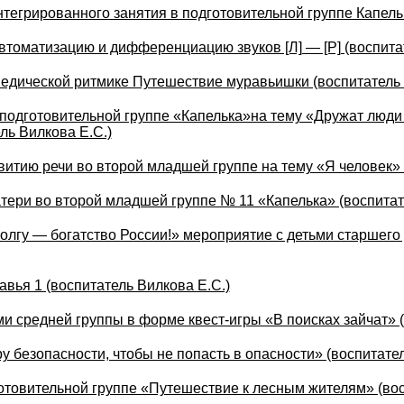
тегрированного занятия в подготовительной группе Капельк
автоматизацию и дифференциацию звуков [Л] — [Р] (воспита
едической ритмике Путешествие муравьишки (воспитатель 
 подготовительной группе «Капелька»на тему «Дружат люди
ль Вилкова Е.С.)
витию речи во второй младшей группе на тему «Я человек» 
тери во второй младшей группе № 11 «Капелька» (воспитат
лгу — богатство России!» мероприятие с детьми старшего
вья 1 (воспитатель Вилкова Е.С.)
ми средней группы в форме квест-игры «В поисках зайчат» (
 безопасности, чтобы не попасть в опасности» (воспитател
готовительной группе «Путешествие к лесным жителям» (вос