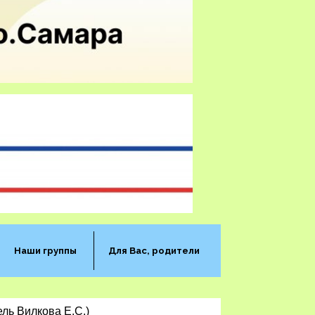
Наши группы
Для Вас, родители
ль Вилкова Е.С.)